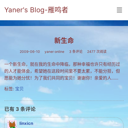
Yaner's Blog-雁鸣者
首页
新生命
分类
2009-06-10
yaner online
3 条评论
2477 次阅读
yaner online
一个新生命，就在我的生命中降临，那种幸福也许只有经历过
毕业留言册
的人才能体会，希望她在这段时间里不要太累，不能分担，但
愿能为她分忧！为了我们共同的宝贝！谢谢你！亲爱的人……
流年
标签:
宝贝
五笔难啊
流行.时代.天下
已有
3
条评论
网络新事物
linxicn
收藏.经典