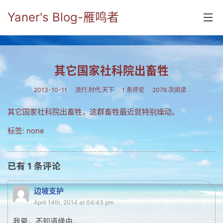
Yaner's Blog-雁鸣者
首页
其它国家社科院出畜牲
分类
2013-10-11
流行.时代.天下
1 条评论
2076 次阅读
yaner online
其它国家社科院出畜牲，这群畜牲最近就特别燥动。
毕业留言册
标签: none
流年
五笔难啊
已有
1
条评论
流行.时代.天下
边坡支护
网络新事物
April 14th, 2014 at 04:43 pm
收藏.经典
我晕，不知道缘由。