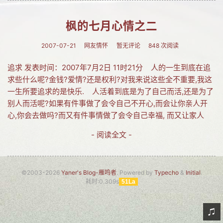
网友情怀
枫的七月心情之二
链接
2007-07-21
网友情怀
暂无评论
848 次阅读
Nav
追求 发表时间：2007年7月2日 11时21分 人的一生到底在追
归档
求些什么呢?金钱?爱情?还是权利?对我来说这些全不重要,我这
一生所要追求的是快乐. 人活着到底是为了自己而活,还是为了
留言
别人而活呢?如果有件事做了会令自己不开心,而会让你亲人开
心,你会去做吗?而又有件事情做了会令自己幸福, 而又让家人
- 阅读全文 -
©2003-2026
Yaner's Blog-雁鸣者
. Powered by
Typecho
&
Initial
.
耗时:0.309s
51La