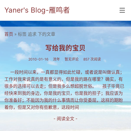
Yaner's Blog-雁鸣者
首页
首页
» 标签 追求 下的文章
分类
写给我的宝贝
yaner online
2010-01-16
流年
暂无评论
857 次阅读
毕业留言册
一段时间以来，一真都显得如此忙碌，或者说是叫做认真；
工作对我来说真的是有意义的，但是我的路在哪里？确实，有
流年
很多的选择可以去走；但是我多么想超脱世俗。 孩子毕竟已
五笔难啊
经快来到我的身边，你是我的宝贝，也是我的担子；我应该为
你准备好；不能因为我的什么事情而让你受委屈，这样的期盼
流行.时代.天下
着你，但是又对你有些歉意，这段时间
网络新事物
- 阅读全文 -
收藏.经典