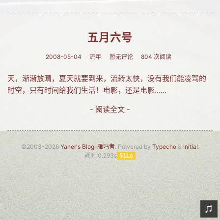
网友情怀
链接
五月六号
Nav
2008-05-04
流年
暂无评论
804 次阅读
归档
天，渐渐放晴，夏天就要到来，流转太快，没有我们能凌驾的
时空，只有时间给我们生活！电影，还是电影……
留言
- 阅读全文 -
©2003-2026
Yaner's Blog-雁鸣者
. Powered by
Typecho
&
Initial
.
耗时:0.293s
51La