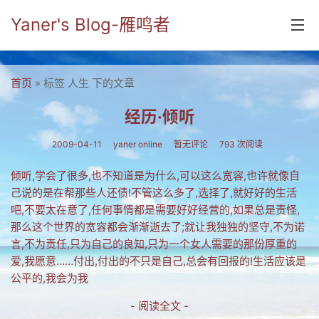
Yaner's Blog-雁鸣者
首页
首页
» 标签 人生 下的文章
分类
经历·倾听
yaner online
2009-04-11
yaner online
暂无评论
793 次阅读
毕业留言册
倾听,学会了很多,也不知道是为什么,可以这么宽容,也许就像自
己说的是在帮那些人还债!不管这么多了,选择了,就好好的生活
流年
吧,不要太在意了,任何事情都是需要好好经营的,如果总是责怪,
五笔难啊
那么这个世界的宽容都会渐渐逝去了;就让我独独的坚守,不为诺
言,不为责任,只为自己的良知,只为一个女人需要的那份厚重的
流行.时代.天下
爱,我愿意……付出,付出的不只是自己,总会有回报的!生活应该是
公平的,我会为我
网络新事物
- 阅读全文 -
收藏.经典