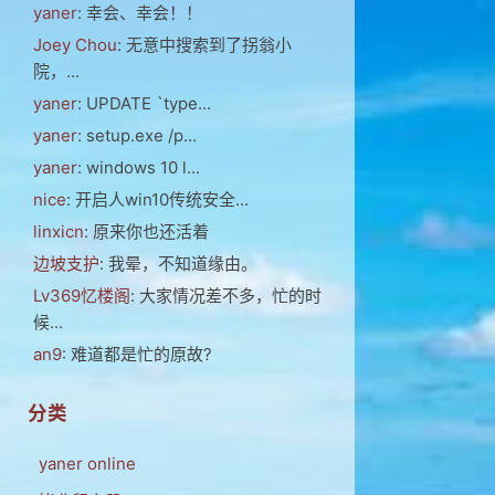
yaner
: 幸会、幸会！！
Joey Chou
: 无意中搜索到了拐翁小
院，...
yaner
: UPDATE `type...
yaner
: setup.exe /p...
yaner
: windows 10 l...
nice
: 开启人win10传统安全...
linxicn
: 原来你也还活着
边坡支护
: 我晕，不知道缘由。
Lv369忆楼阁
: 大家情况差不多，忙的时
候...
an9
: 难道都是忙的原故?
分类
yaner online