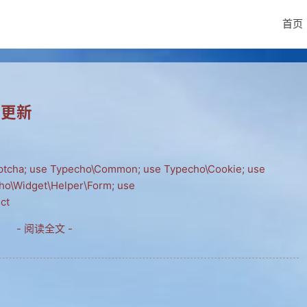
首页
件更新
tcha; use Typecho\Common; use Typecho\Cookie; use
cho\Widget\Helper\Form; use
ct
- 阅读全文 -