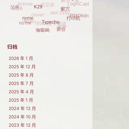
dell 2330
Merry Christmas
clover
蓝牙
2016
元旦
2017
父亲
P1606dn
7650A显卡驱动
9030
蚁穴
K29
打印机
同学
nü'me
office
nvme
聚会
Typecho
验证码
归档
2026 年 1 月
2025 年 12 月
2025 年 8 月
2025 年 7 月
2025 年 4 月
2025 年 1 月
2024 年 12 月
2024 年 10 月
2023 年 12 月