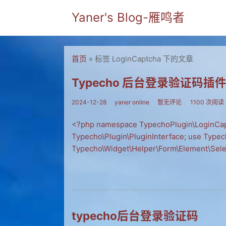
Yaner's Blog-雁鸣者
首页
» 标签 LoginCaptcha 下的文章
Typecho 后台登录验证码插
2024-12-28
yaner online
暂无评论
1100 次阅读
<?php namespace TypechoPlugin\LoginCap
Typecho\Plugin\PluginInterface; use Type
Typecho\Widget\Helper\Form\Element\Sele
typecho后台登录验证码