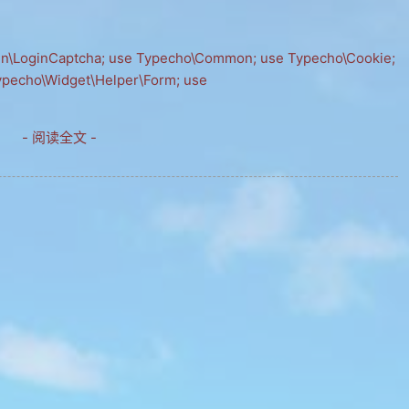
n\LoginCaptcha; use Typecho\Common; use Typecho\Cookie;
Typecho\Widget\Helper\Form; use
- 阅读全文 -