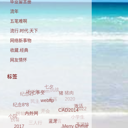
毕业留言册
流年
五笔难啊
流行.时代.天下
网络新事物
收藏.经典
网友情怀
标签
抗战
phpidc.com
七夕
遗落
民主
猪肉
2020
纪念日
肺炎
七七事变
开会
猪
拐翁小院
2022
谣言
小学生
激活
三人行
webftp
纪念8*8
拐翁
解决方案
CAD2014
小院
无症状
圣诞快乐
license
LoginCaptcha
内外网