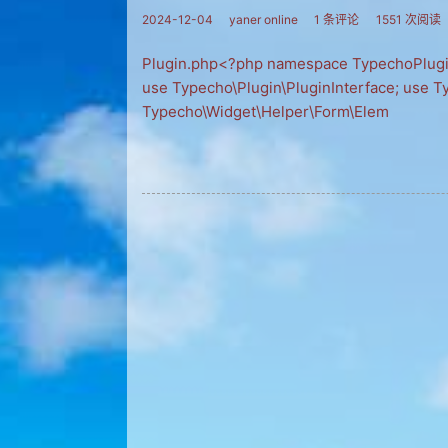
2024-12-04
yaner online
1 条评论
1551 次阅读
Plugin.php<?php namespace TypechoPlugi
use Typecho\Plugin\PluginInterface; use 
Typecho\Widget\Helper\Form\Elem